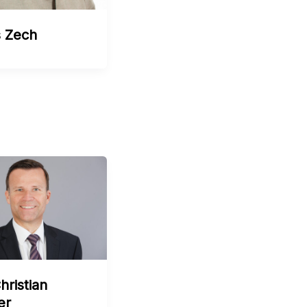
 Zech
hristian
er