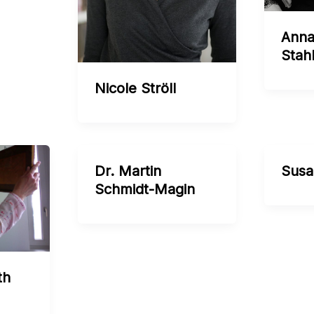
Anna
Stah
Nicole Ströll
Dr. Martin
Susa
Schmidt-Magin
th