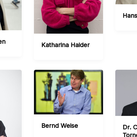
Hans
en
Katharina Haider
Bernd Weise
Dr. C
Torn