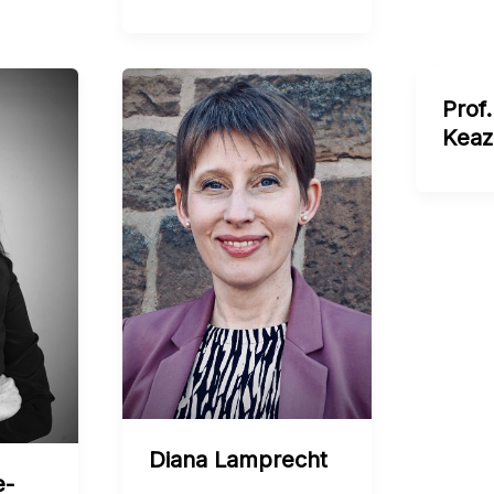
Prof
Keaz
Diana Lamprecht
e-