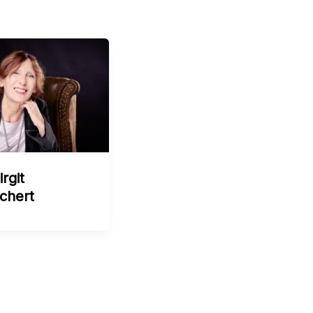
irgit
chert