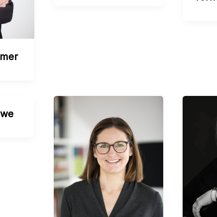
mmer
üwe