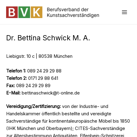
Zum
Inhalt
Mai
springen
Dr. Bettina Schwick M. A.
Liebigstr. 10 c | 80538 München
Telefon 1:
089 24 29 29 88
Telefon 2:
0171 29 88 641
Fax:
089 24 29 29 89
E-Mail:
bettinaschwick@t-online.de
Vereidigung/Zertifizierung:
von der Industrie- und
Handelskammer öffentlich bestellte und vereidigte
Sachverständige für kontinentaleuropäische Möbel bis 1850
(IHK München und Oberbayern); CITES-Sachverständige
zur Altersbestimmung Antiquitäten, Elfenbein-Schnitzerei,