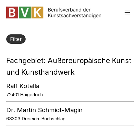
Zum
Inhalt
Mai
springen
Filter
Fachgebiet:
Außereuropäische Kunst
und Kunsthandwerk
Ralf Kotalla
72401 Haigerloch
Dr. Martin Schmidt-Magin
63303 Dreieich-Buchschlag