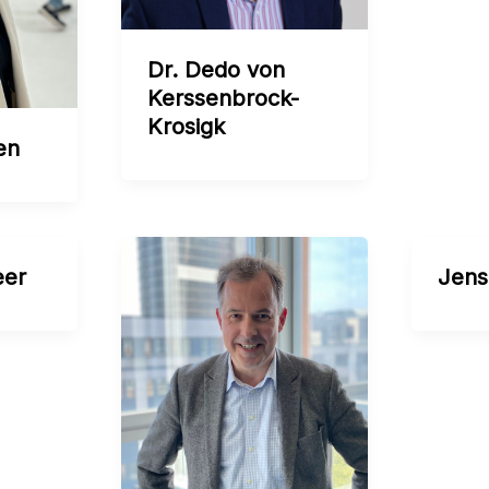
Dr. Dedo von
Kerssenbrock-
Krosigk
en
eer
Jens